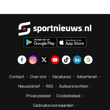
Sportnieu
Contact
Over ons
Vacatures
Adverteren
Nieuwsbrief
RSS
Auteursrechten
Privacybeleid
Cookiebeleid
Gebruiksvoorwaarden