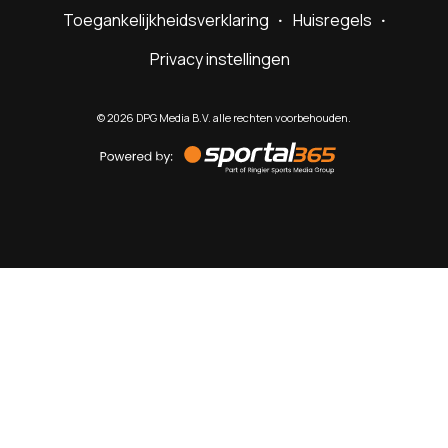
Toegankelijkheidsverklaring
Huisregels
Privacy instellingen
©
2026
DPG Media B.V. alle rechten voorbehouden.
Powered
by
Sportal365
Sportnieuws.nl
NET BINNEN
PODCAST
LIVE
VIDEO