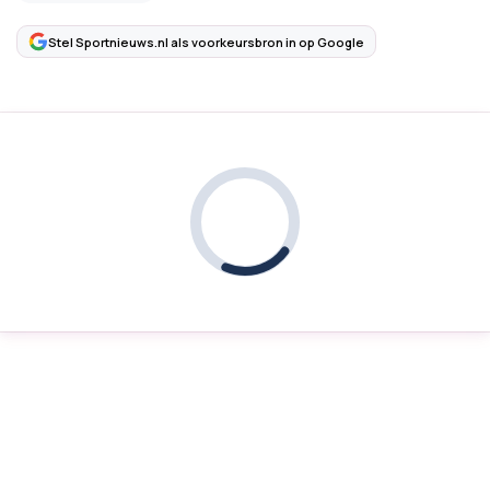
Stel Sportnieuws.nl als voorkeursbron in op Google