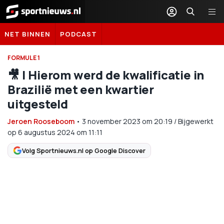
Sportnieuws.nl
NET BINNEN
PODCAST
FORMULE 1
🎥 | Hierom werd de kwalificatie in
Brazilië met een kwartier
uitgesteld
Jeroen Rooseboom
•
3 november 2023
om
20:19
/
Bijgewerkt
op 6 augustus 2024 om 11:11
Volg Sportnieuws.nl op Google Discover