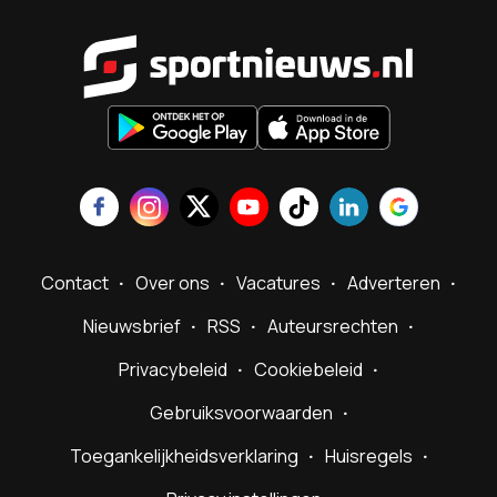
Sportnieu
Contact
Over ons
Vacatures
Adverteren
Nieuwsbrief
RSS
Auteursrechten
Privacybeleid
Cookiebeleid
Gebruiksvoorwaarden
Toegankelijkheidsverklaring
Huisregels