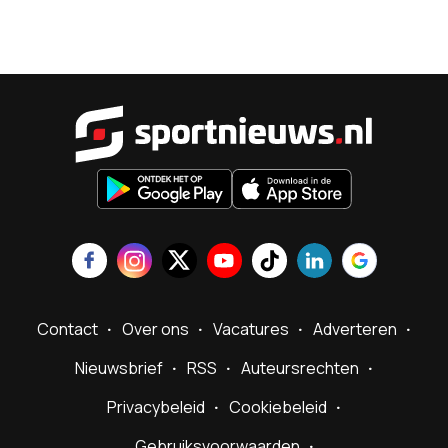
Sportnieu
Contact
Over ons
Vacatures
Adverteren
Nieuwsbrief
RSS
Auteursrechten
Privacybeleid
Cookiebeleid
Gebruiksvoorwaarden