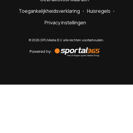
Toegankelijkheidsverklaring
Huisregels
Privacy instellingen
©
2026
DPG Media B.V. alle rechten voorbehouden.
Powered
by
Sportal365
Sportnieuws.nl
NET BINNEN
PODCAST
LIVE
VIDEO