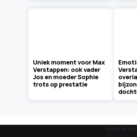
Uniek moment voor Max
Emoti
Verstappen: ook vader
Verst
Jos en moeder Sophie
overla
trots op prestatie
bijzo
dochte
Meld je aa
Mis geen spa