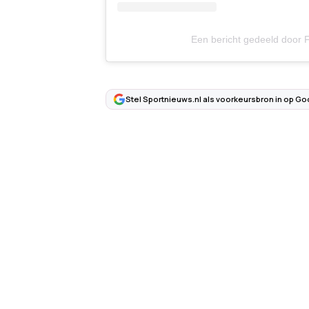
Een bericht gedeeld doo
Stel Sportnieuws.nl als voorkeursbron in op Go