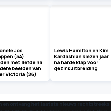
onele Jos
Lewis Hamilton en Kim
appen (54)
Kardashian kiezen jaar
den met liefde na
na harde klap voor
ndere beelden van
gezinsuitbreiding
r Victoria (26)
n en ontvang het laatste nieuws rechtstreeks i
nnende evenementen, exclusieve tickets en unieke updates!