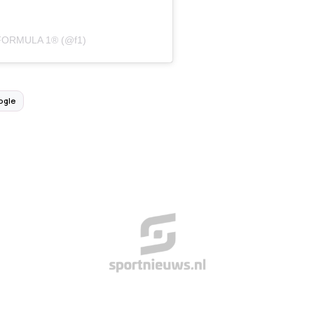
r FORMULA 1® (@f1)
ogle