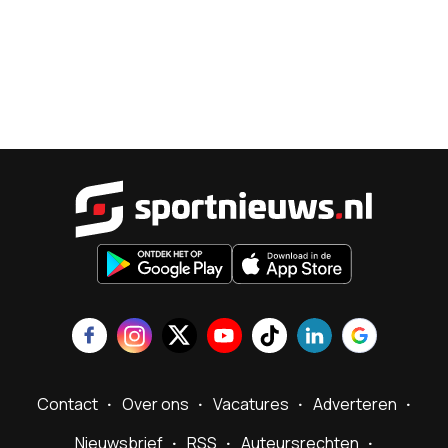
Sportnieu
Contact
Over ons
Vacatures
Adverteren
Nieuwsbrief
RSS
Auteursrechten