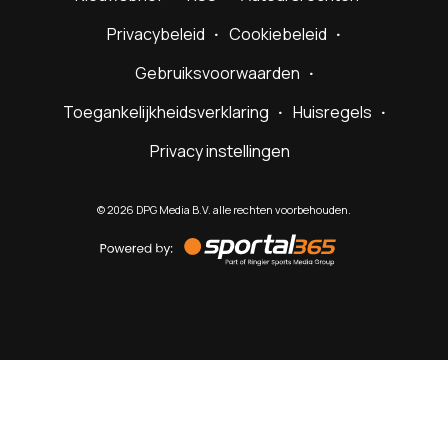
Privacybeleid
Cookiebeleid
Gebruiksvoorwaarden
Toegankelijkheidsverklaring
Huisregels
Privacy instellingen
©
2026
DPG Media B.V. alle rechten voorbehouden.
Powered
by
Sportal365
Sportnieuws.nl
NET BINNEN
PODCAST
LIVE
VIDEO