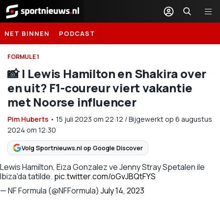
Sportnieuws.nl
NET BINNEN
PODCAST
FORMULE 1
📸 | Lewis Hamilton en Shakira over
en uit? F1-coureur viert vakantie
met Noorse influencer
Pim Huberts
•
15 juli 2023
om
22:12
/
Bijgewerkt op 6 augustus
2024 om 12:30
Volg Sportnieuws.nl op Google Discover
Lewis Hamilton, Eiza Gonzalez ve Jenny Stray Spetalen ile
Ibiza'da tatilde.
pic.twitter.com/oGvJBQtFYS
— NF Formula (@NFFormula)
July 14, 2023