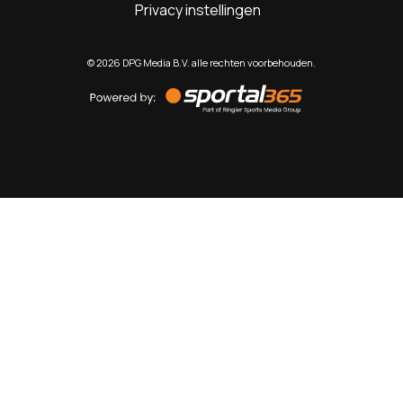
Privacy instellingen
©
2026
DPG Media B.V. alle rechten voorbehouden.
Powered
by
Sportal365
Sportnieuws.nl
NET BINNEN
PODCAST
LIVE
VIDEO