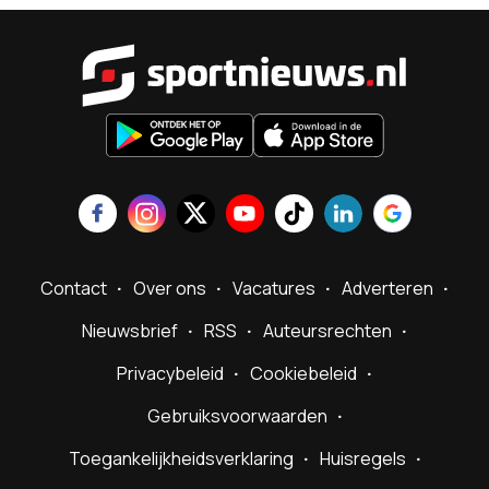
Sportnieu
Contact
Over ons
Vacatures
Adverteren
Nieuwsbrief
RSS
Auteursrechten
Privacybeleid
Cookiebeleid
Gebruiksvoorwaarden
Toegankelijkheidsverklaring
Huisregels