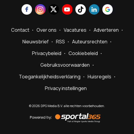
Contact
Over ons
Vacatures
Adverteren
Nieuwsbrief
RSS
Auteursrechten
Privacybeleid
Cookiebeleid
Gebruiksvoorwaarden
Toegankelijkheidsverklaring
Huisregels
Privacy instellingen
©
2026
DPG Media B.V. alle rechten voorbehouden.
Powered
by
Sportal365