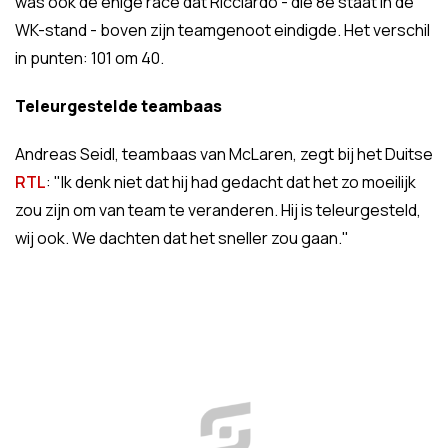
was ook de enige race dat Ricciardo - die 8e staat in de
WK-stand - boven zijn teamgenoot eindigde. Het verschil
in punten: 101 om 40.
Teleurgestelde teambaas
Andreas Seidl, teambaas van McLaren, zegt bij het Duitse
RTL
: "Ik denk niet dat hij had gedacht dat het zo moeilijk
zou zijn om van team te veranderen. Hij is teleurgesteld,
wij ook. We dachten dat het sneller zou gaan."