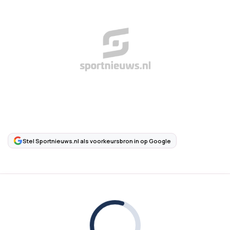
Stel Sportnieuws.nl als voorkeursbron in op Google