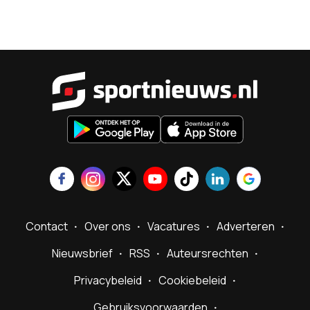
Sportnieu
Contact
Over ons
Vacatures
Adverteren
Nieuwsbrief
RSS
Auteursrechten
Privacybeleid
Cookiebeleid
Gebruiksvoorwaarden