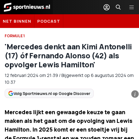
Sportnieuws.nl
NET BINNEN
PODCAST
FORMULE 1
'Mercedes denkt aan Kimi Antonelli
(17) óf Fernando Alonso (42) als
opvolger Lewis Hamilton'
12 februari 2024
om
21:39
/
Bijgewerkt op 6 augustus 2024 om
10:37
Volg Sportnieuws.nl op Google Discover
i
Mercedes lijkt een gewaagde keuze te gaan
maken als het gaat om de opvolging van Lewis
Hamilton. In 2025 komt er een stoeltje vrij bij
de Formule 1-renstal en we zouden zomaar een