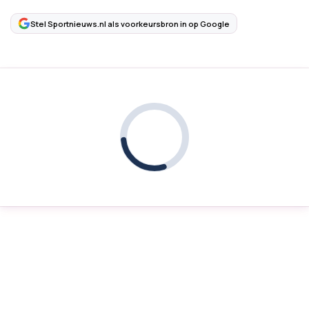
Stel Sportnieuws.nl als voorkeursbron in op Google