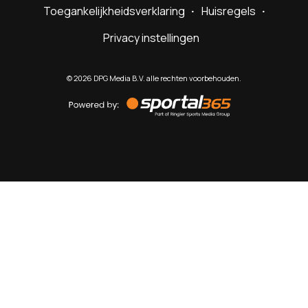
Toegankelijkheidsverklaring
Huisregels
Privacy instellingen
©
2026
DPG Media B.V. alle rechten voorbehouden.
Powered
by
Sportal365
Sportnieuws.nl
NET BINNEN
PODCAST
LIVE
VIDEO