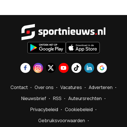
Sportnieu
Contact
Over ons
Vacatures
Adverteren
Nieuwsbrief
RSS
Auteursrechten
Privacybeleid
Cookiebeleid
Gebruiksvoorwaarden