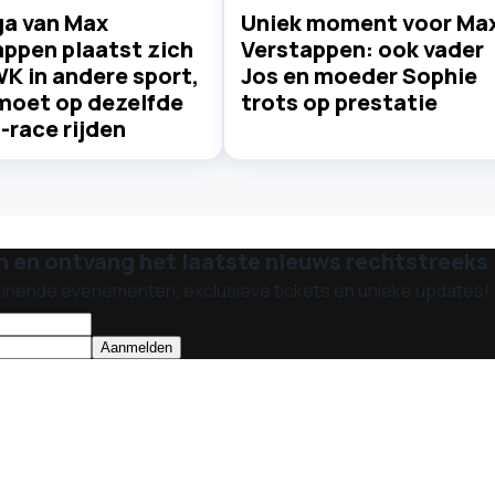
ga van Max
Uniek moment voor Ma
appen plaatst zich
Verstappen: ook vader
K in andere sport,
Jos en moeder Sophie
moet op dezelfde
trots op prestatie
-race rijden
n en ontvang het laatste nieuws rechtstreeks i
nnende evenementen, exclusieve tickets en unieke updates!