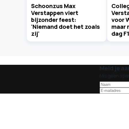
Schoonzus Max
Colle
Verstappen viert
Verst
bijzonder feest:
voor W
'Niemand doet het zoals
maar 
zij'
dag F1
Meld je aa
Mis geen spa