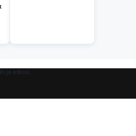
x
n je inbox.