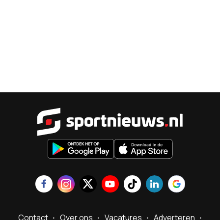
Sportnieu
Contact
Over ons
Vacatures
Adverteren