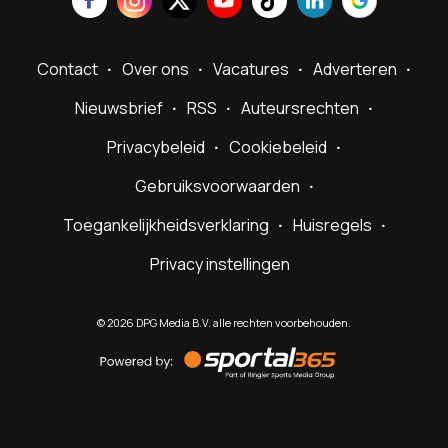
Contact
Over ons
Vacatures
Adverteren
Nieuwsbrief
RSS
Auteursrechten
Privacybeleid
Cookiebeleid
Gebruiksvoorwaarden
Toegankelijkheidsverklaring
Huisregels
Privacy instellingen
©
2026
DPG Media B.V. alle rechten voorbehouden.
Powered
by
Sportal365