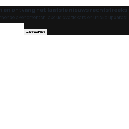
n en ontvang het laatste nieuws rechtstreeks i
nnende evenementen, exclusieve tickets en unieke updates!