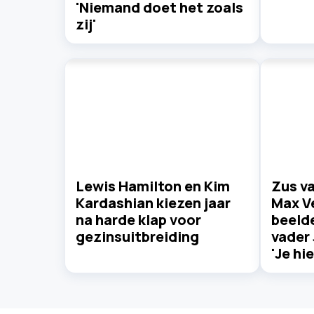
'Niemand doet het zoals
zij'
Lewis Hamilton en Kim
Zus v
Kardashian kiezen jaar
Max V
na harde klap voor
beeld
gezinsuitbreiding
vader
'Je hi