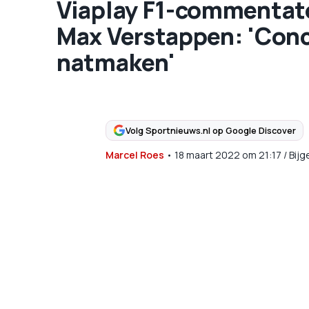
Viaplay F1-commentato
Max Verstappen: 'Concu
natmaken'
Volg Sportnieuws.nl op Google Discover
Marcel Roes
•
18 maart 2022
om
21:17
/
Bijg