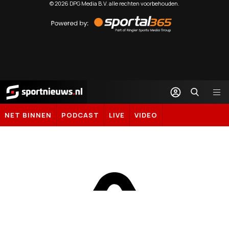
©
2026
DPG Media B.V. alle rechten voorbehouden.
Powered
by
Sportal365
Sportnieuws.nl
NET BINNEN
PODCAST
LIVE
VIDEO