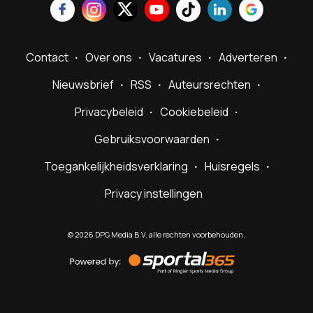
Contact
Over ons
Vacatures
Adverteren
Nieuwsbrief
RSS
Auteursrechten
Privacybeleid
Cookiebeleid
Gebruiksvoorwaarden
Toegankelijkheidsverklaring
Huisregels
Privacy instellingen
©
2026
DPG Media B.V. alle rechten voorbehouden.
Powered
by
Sportal365