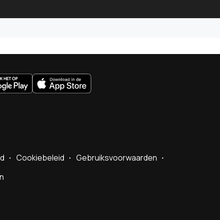
uws.nl
id
Cookiebeleid
Gebruiksvoorwaarden
en