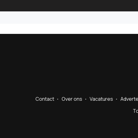
Contact
Over ons
Vacatures
Advert
To