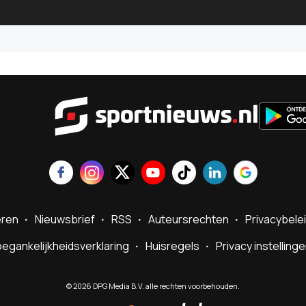
Sportnie
eren
Nieuwsbrief
RSS
Auteursrechten
Privacybele
egankelijkheidsverklaring
Huisregels
Privacy instelling
©
2026
DPG Media B.V. alle rechten voorbehouden.
Powered