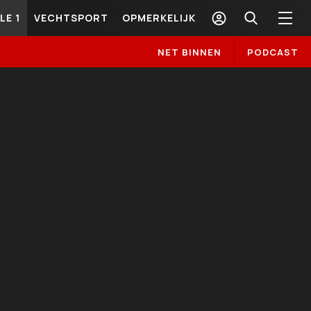
LE 1
VECHTSPORT
OPMERKELIJK
NET BINNEN
PODCAST