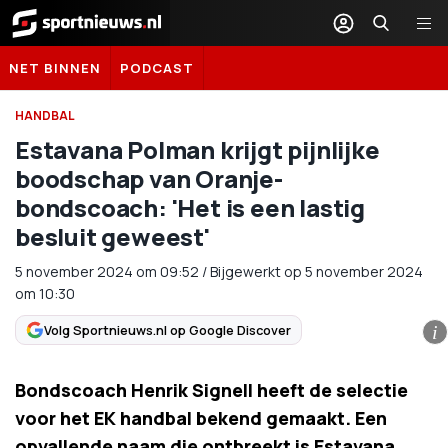
Sportnieuws.nl
NET BINNEN
PODCAST
HANDBAL
Estavana Polman krijgt pijnlijke
boodschap van Oranje-
bondscoach: 'Het is een lastig
besluit geweest'
5 november 2024
om
09:52
/
Bijgewerkt op 5 november 2024
om 10:30
Volg Sportnieuws.nl op Google Discover
i
Bondscoach Henrik Signell heeft de selectie
voor het EK handbal bekend gemaakt. Een
opvallende naam die ontbreekt is Estavana