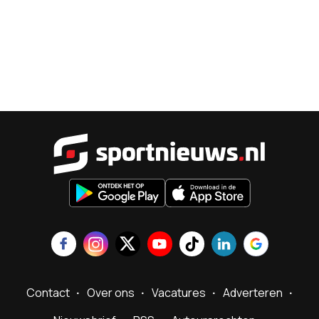
Sportnieu
Contact
Over ons
Vacatures
Adverteren