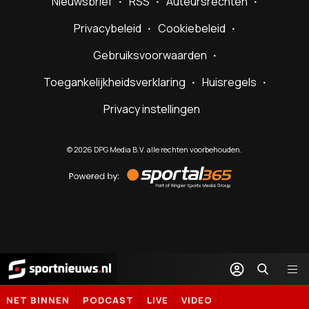
Nieuwsbrief
RSS
Auteursrechten
Privacybeleid
Cookiebeleid
Gebruiksvoorwaarden
Toegankelijkheidsverklaring
Huisregels
Privacy instellingen
©
2026
DPG Media B.V. alle rechten voorbehouden.
Powered
by
Sportal365
Sportnieuws.nl
NET BINNEN
PODCAST
LIVE
VIDEO