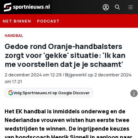
Sportnieuws.nl
NET BINNEN
PODCAST
HANDBAL
Gedoe rond Oranje-handbalsters
zorgt voor 'gekke' situatie: 'Ik kan
me voorstellen dat je je schaamt'
2 december 2024
om
12:29
/
Bijgewerkt op 2 december 2024
om 17:21
Volg Sportnieuws.nl op Google Discover
i
Het EK handbal is inmiddels onderweg en de
Nederlandse vrouwen wisten hun eerste twee
wedstrijden te winnen. De ingrijpende keuzes
van bondscoach Henrik Signell in aanloop naar