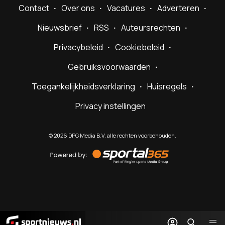
Contact
Over ons
Vacatures
Adverteren
Nieuwsbrief
RSS
Auteursrechten
Privacybeleid
Cookiebeleid
Gebruiksvoorwaarden
Toegankelijkheidsverklaring
Huisregels
Privacy instellingen
©
2026
DPG Media B.V. alle rechten voorbehouden.
Powered
by
Sportal365