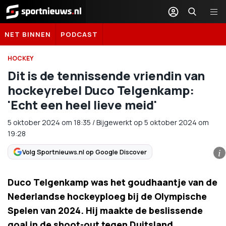
Sportnieuws.nl
NET BINNEN
PODCAST
HOCKEY
Dit is de tennissende vriendin van
hockeyrebel Duco Telgenkamp:
'Echt een heel lieve meid'
5 oktober 2024
om
18:35
/
Bijgewerkt op 5 oktober 2024 om
19:28
Volg Sportnieuws.nl op Google Discover
i
Duco Telgenkamp was het goudhaantje van de
Nederlandse hockeyploeg bij de Olympische
Spelen van 2024. Hij maakte de beslissende
goal in de shoot-out tegen Duitsland,