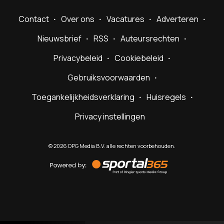
Contact
Over ons
Vacatures
Adverteren
Nieuwsbrief
RSS
Auteursrechten
Privacybeleid
Cookiebeleid
Gebruiksvoorwaarden
Toegankelijkheidsverklaring
Huisregels
Privacy instellingen
©
2026
DPG Media B.V. alle rechten voorbehouden.
Powered
by
Sportal365