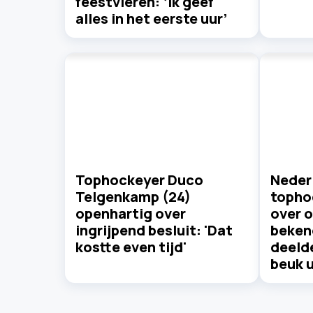
feestvieren: ‘Ik geef
alles in het eerste uur’
Tophockeyer Duco
Neder
Telgenkamp (24)
topho
openhartig over
over 
ingrijpend besluit: 'Dat
bekend
kostte even tijd'
deeld
beuk u