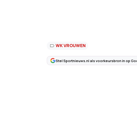
WK VROUWEN
Stel Sportnieuws.nl als voorkeursbron in op Go