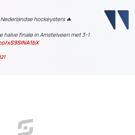
e Nederlandse hockeysters 🔥
 halve finale in Amstelveen met 3-1
.co/xS9SINA1bX
021