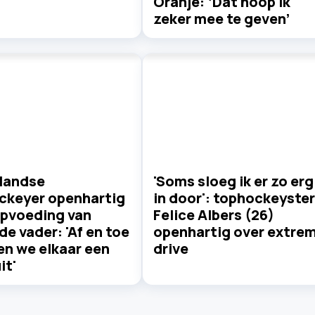
Oranje: ‘Dat hoop ik
zeker mee te geven’
landse
'Soms sloeg ik er zo erg
ckeyer openhartig
in door': tophockeyster
opvoeding van
Felice Albers (26)
e vader: 'Af en toe
openhartig over extre
en we elkaar een
drive
it'