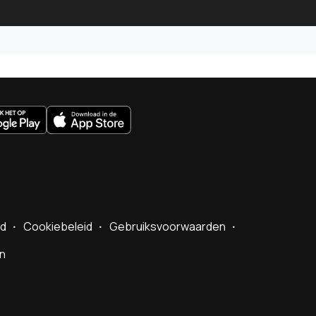
uws.nl
id
Cookiebeleid
Gebruiksvoorwaarden
en