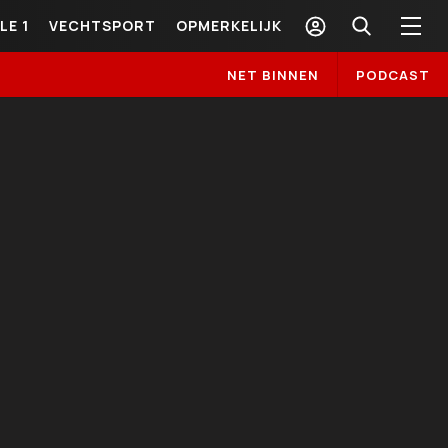
LE 1
VECHTSPORT
OPMERKELIJK
NET BINNEN
PODCAST