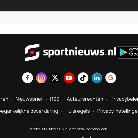
Sportnie
eren
Nieuwsbrief
RSS
Auteursrechten
Privacybele
egankelijkheidsverklaring
Huisregels
Privacy instelling
©
2026
DPG Media B.V. alle rechten voorbehouden.
Powered