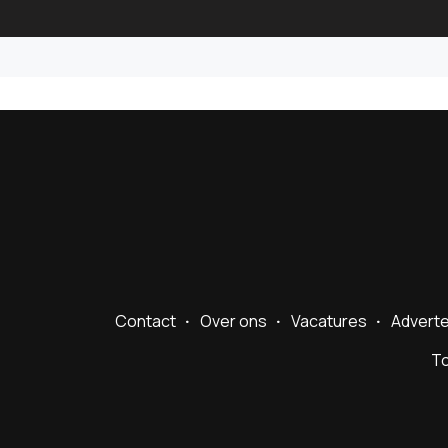
Contact
Over ons
Vacatures
Advert
To