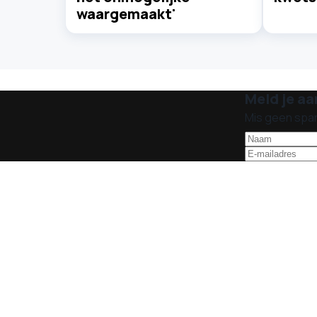
waargemaakt'
Meld je aa
Mis geen spa