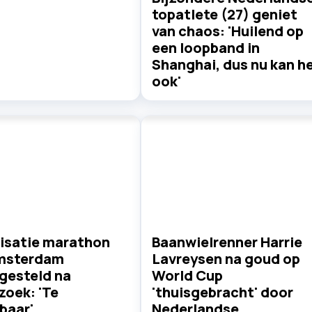
topatlete (27) geniet
van chaos: 'Huilend op
een loopband in
Shanghai, dus nu kan h
ook'
isatie marathon
Baanwielrenner Harrie
msterdam
Lavreysen na goud op
gesteld na
World Cup
zoek: 'Te
'thuisgebracht' door
baar'
Nederlandse