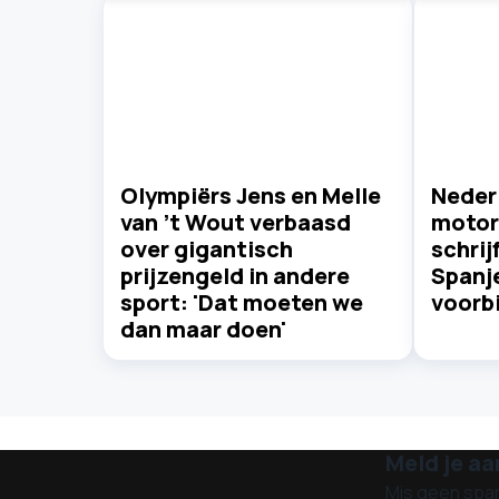
Olympiërs Jens en Melle
Neder
van ’t Wout verbaasd
motor
over gigantisch
schrij
prijzengeld in andere
Spanje
sport: 'Dat moeten we
voorbi
dan maar doen'
Meld je aa
Mis geen spa