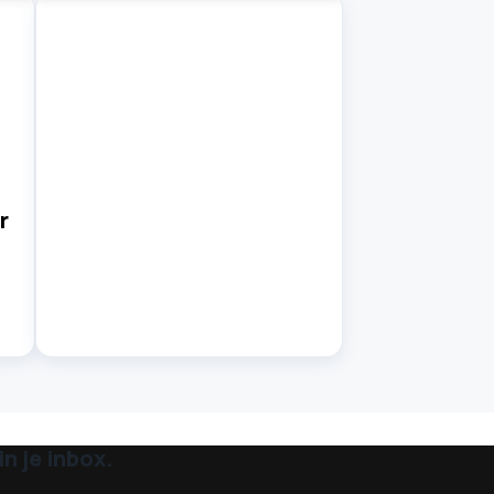
r
n je inbox.