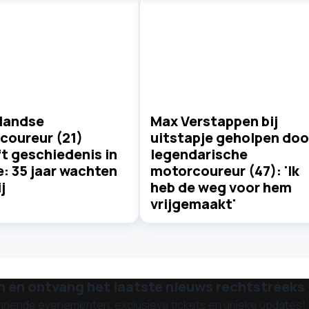
landse
Max Verstappen bij
coureur (21)
uitstapje geholpen doo
ft geschiedenis in
legendarische
: 35 jaar wachten
motorcoureur (47): 'Ik
j
heb de weg voor hem
vrijgemaakt'
n en ontvang het laatste nieuws rechtstreeks i
nnende evenementen, exclusieve tickets en unieke updates!