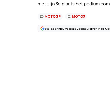
met zijn 3e plaats het podium com
MOTOGP
MOTO3
Stel Sportnieuws.nl als voorkeursbron in op Go