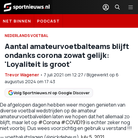
Sportnieuws.nl
NET BINNEN
PODCAST
NEDERLANDS VOETBAL
Aantal amateurvoetbalteams blijft
ondanks corona zowat gelijk:
'Loyaliteit is groot'
Trevor Wagener
•
7 juli 2021
om
12:27
/
Bijgewerkt op 6
augustus 2024 om 17:43
Volg Sportnieuws.nl op Google Discover
De afgelopen dagen hebben weer mogen genieten van
diverse voetbal wedstrijden op de amateur
amateurvoetbalvelden laten we hopen dat het allemaal zo
blijft, maar let op
#Corona
#COVID19
is echter zeker nog
niet voorbij. Dus wees voorzichtig en gebruik u verstand !!!
— voetbaluitslagen (@nickdeheus)
July 5, 2021