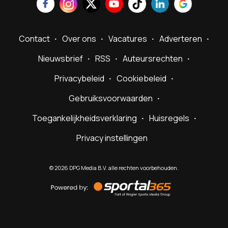
Contact
Over ons
Vacatures
Adverteren
Nieuwsbrief
RSS
Auteursrechten
Privacybeleid
Cookiebeleid
Gebruiksvoorwaarden
Toegankelijkheidsverklaring
Huisregels
Privacy instellingen
©
2026
DPG Media B.V. alle rechten voorbehouden.
Powered
by
Sportal365