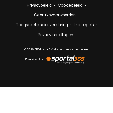
Privacybeleid
Cookiebeleid
Gebruiksvoorwaarden
Toegankelijkheidsverklaring
Huisregels
Privacy instellingen
©
2026
DPG Media B.V. alle rechten voorbehouden.
Powered
by
Sportal365
Sportnieuws.nl
NET BINNEN
PODCAST
LIVE
VIDEO