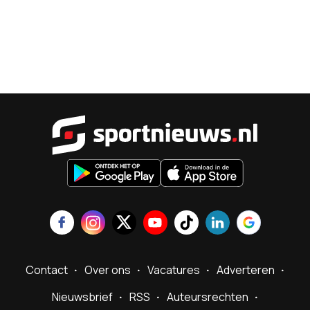
Sportnieu
Contact
Over ons
Vacatures
Adverteren
Nieuwsbrief
RSS
Auteursrechten