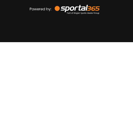
Powered
by
Sportal365
Sportnieuws.nl
NET BINNEN
PODCAST
LIVE
VIDEO