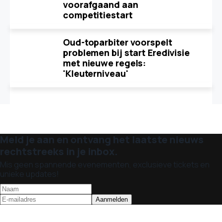
voorafgaand aan
competitiestart
Oud-toparbiter voorspelt
problemen bij start Eredivisie
met nieuwe regels:
'Kleuterniveau'
Meld je aan en ontvang het laatste nieuws
rechtstreeks in je inbox.
Mis geen spannende evenementen, exclusieve tickets en
unieke updates!