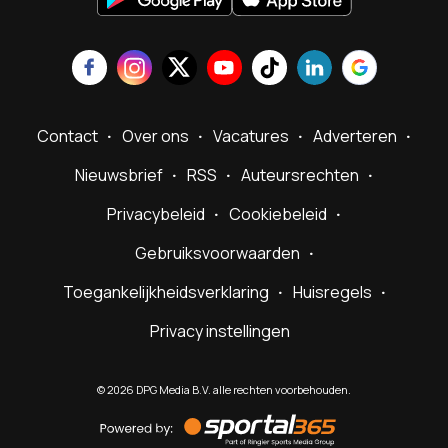
Contact
Over ons
Vacatures
Adverteren
Nieuwsbrief
RSS
Auteursrechten
Privacybeleid
Cookiebeleid
Gebruiksvoorwaarden
Toegankelijkheidsverklaring
Huisregels
Privacy instellingen
©
2026
DPG Media B.V. alle rechten voorbehouden.
Powered
by
Sportal365