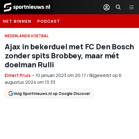
Sportnieuws.nl
NET BINNEN
PODCAST
NEDERLANDS VOETBAL
Ajax in bekerduel met FC Den Bosch
zonder spits Brobbey, maar mét
doelman Rulli
Eimert Pruis
•
10 januari 2023
om
20:17
/
Bijgewerkt op 6
augustus 2024 om 13:33
Volg Sportnieuws.nl op Google Discover