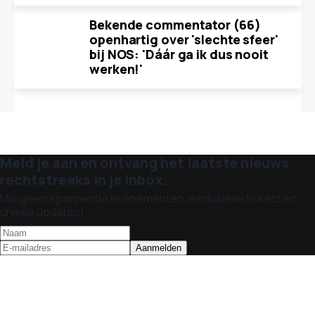
Bekende commentator (66)
openhartig over 'slechte sfeer'
bij NOS: 'Dáár ga ik dus nooit
werken!'
Meld je aan en ontvang het laatste nieuws
rechtstreeks in je inbox.
Mis geen spannende evenementen, exclusieve tickets en
unieke updates!