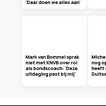
'Daar doen we alles aan'
Mark van Bommel sprak
Míche
niet met KNVB over rol
nog op
als bondscoach: 'Deze
heeft 
uitdaging past bij mij'
Duits