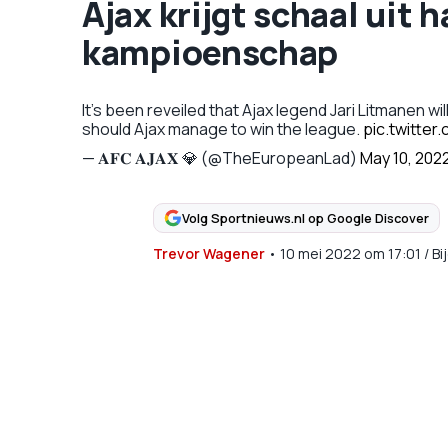
Ajax krijgt schaal uit 
kampioenschap
It's been reveiled that Ajax legend Jari Litmanen 
should Ajax manage to win the league.
pic.twitte
— 𝐀𝐅𝐂 𝐀𝐉𝐀𝐗 💎 (@TheEuropeanLad)
May 10, 202
Volg Sportnieuws.nl op Google Discover
Trevor Wagener
•
10 mei 2022
om
17:01
/
Bi