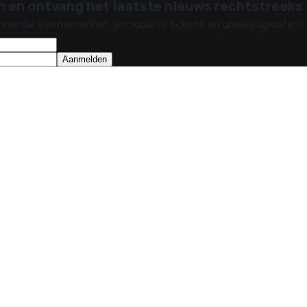
n en ontvang het laatste nieuws rechtstreeks i
nnende evenementen, exclusieve tickets en unieke updates!