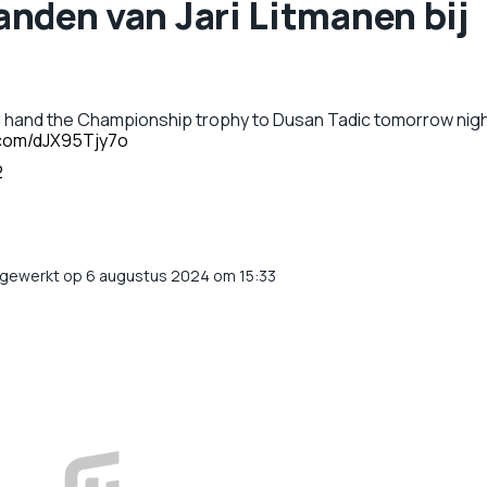
handen van Jari Litmanen bij
will hand the Championship trophy to Dusan Tadic tomorrow nigh
r.com/dJX95Tjy7o
2
jgewerkt op 6 augustus 2024 om 15:33