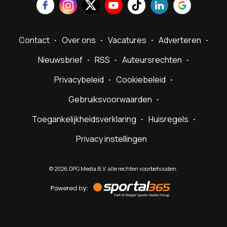
Contact
Over ons
Vacatures
Adverteren
Nieuwsbrief
RSS
Auteursrechten
Privacybeleid
Cookiebeleid
Gebruiksvoorwaarden
Toegankelijkheidsverklaring
Huisregels
Privacy instellingen
©
2026
DPG Media B.V. alle rechten voorbehouden.
Powered
by
Sportal365