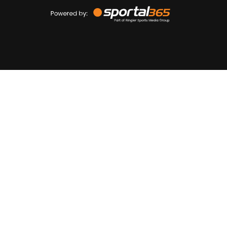
Powered
by
Sportal365
Sportnieuws.nl
NET BINNEN
PODCAST
LIVE
VIDEO