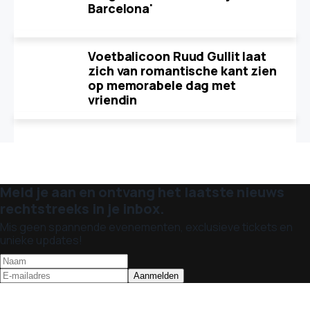
Barcelona'
Voetbalicoon Ruud Gullit laat
zich van romantische kant zien
op memorabele dag met
vriendin
Meld je aan en ontvang het laatste nieuws
rechtstreeks in je inbox.
Mis geen spannende evenementen, exclusieve tickets en
unieke updates!