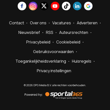
Contact
Over ons
Vacatures
Adverteren
Nieuwsbrief
RSS
Auteursrechten
Privacybeleid
Cookiebeleid
Gebruiksvoorwaarden
Toegankelijkheidsverklaring
Huisregels
Privacy instellingen
©
2026
DPG Media B.V. alle rechten voorbehouden.
Powered
by
Sportal365