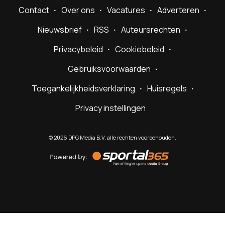
Contact
Over ons
Vacatures
Adverteren
Nieuwsbrief
RSS
Auteursrechten
Privacybeleid
Cookiebeleid
Gebruiksvoorwaarden
Toegankelijkheidsverklaring
Huisregels
Privacy instellingen
©
2026
DPG Media B.V. alle rechten voorbehouden.
Powered
by
Sportal365