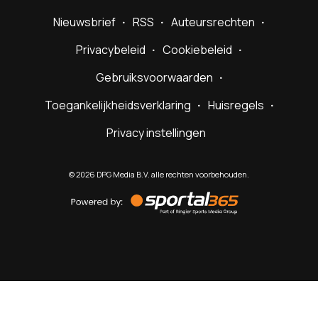
Nieuwsbrief
RSS
Auteursrechten
Privacybeleid
Cookiebeleid
Gebruiksvoorwaarden
Toegankelijkheidsverklaring
Huisregels
Privacy instellingen
©
2026
DPG Media B.V. alle rechten voorbehouden.
Powered
by
Sportal365
Sportnieuws.nl