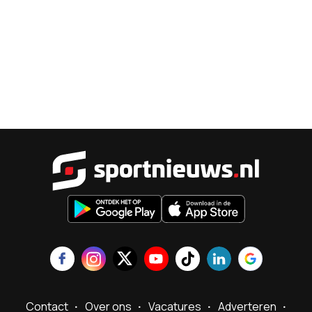
Sportnieu
Contact
Over ons
Vacatures
Adverteren