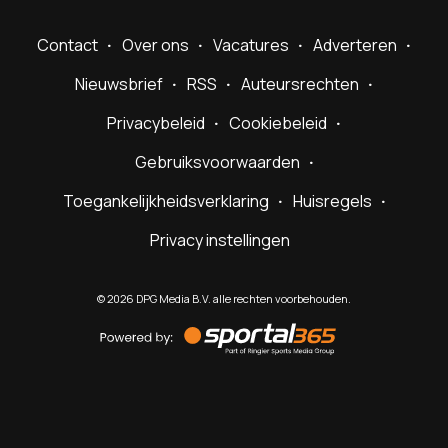
Contact
Over ons
Vacatures
Adverteren
Nieuwsbrief
RSS
Auteursrechten
Privacybeleid
Cookiebeleid
Gebruiksvoorwaarden
Toegankelijkheidsverklaring
Huisregels
Privacy instellingen
©
2026
DPG Media B.V. alle rechten voorbehouden.
Powered
by
Sportal365