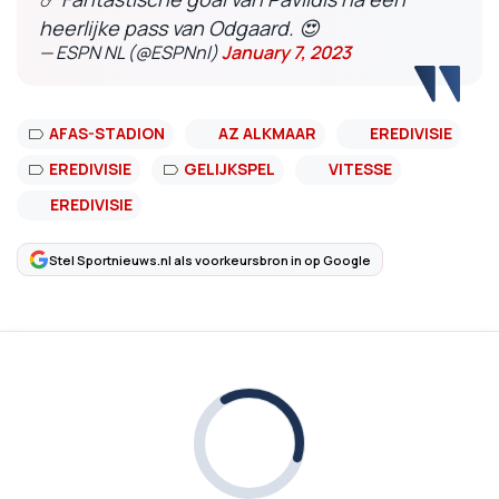
heerlijke pass van Odgaard. 😍
— ESPN NL (@ESPNnl)
January 7, 2023
AFAS-STADION
AZ ALKMAAR
EREDIVISIE
EREDIVISIE
GELIJKSPEL
VITESSE
EREDIVISIE
Stel Sportnieuws.nl als voorkeursbron in op Google