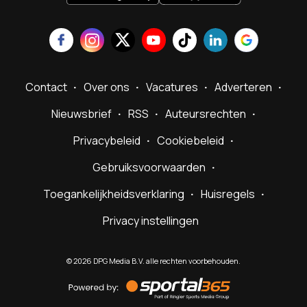
Contact
Over ons
Vacatures
Adverteren
Nieuwsbrief
RSS
Auteursrechten
Privacybeleid
Cookiebeleid
Gebruiksvoorwaarden
Toegankelijkheidsverklaring
Huisregels
Privacy instellingen
©
2026
DPG Media B.V. alle rechten voorbehouden.
Powered
by
Sportal365