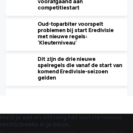
voorafgaand aan
competitiestart
Oud-toparbiter voorspelt
problemen bij start Eredivisie
met nieuwe regels:
'Kleuterniveau'
Dit zijn de drie nieuwe
spelregels die vanaf de start van
komend Eredivisie-seizoen
gelden
Meld je aan en ontvang het laatste nieuws
rechtstreeks in je inbox.
Mis geen spannende evenementen, exclusieve tickets en