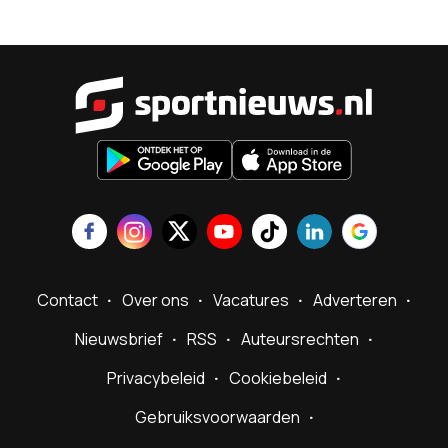
Sportnieu
Contact
Over ons
Vacatures
Adverteren
Nieuwsbrief
RSS
Auteursrechten
Privacybeleid
Cookiebeleid
Gebruiksvoorwaarden