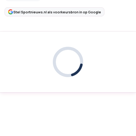
Stel Sportnieuws.nl als voorkeursbron in op Google