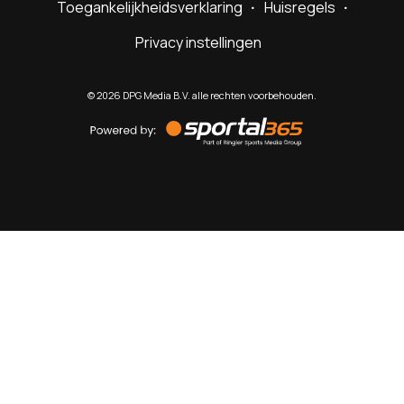
Toegankelijkheidsverklaring
Huisregels
Privacy instellingen
©
2026
DPG Media B.V. alle rechten voorbehouden.
Powered
by
Sportal365
Sportnieuws.nl
NET BINNEN
PODCAST
LIVE
VIDEO