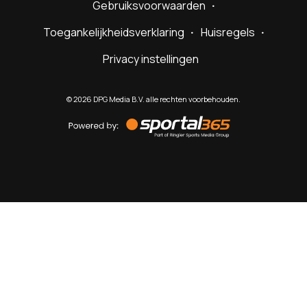
Gebruiksvoorwaarden
Toegankelijkheidsverklaring
Huisregels
Privacy instellingen
©
2026
DPG Media B.V. alle rechten voorbehouden.
Powered
by
Sportal365
Sportnieuws.nl
NET BINNEN
PODCAST
LIVE
VIDEO