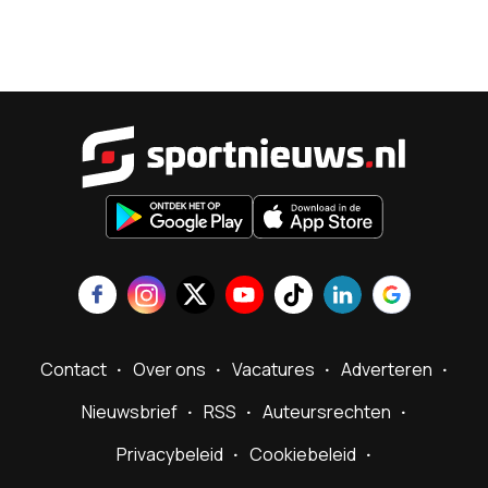
Sportnieu
Contact
Over ons
Vacatures
Adverteren
Nieuwsbrief
RSS
Auteursrechten
Privacybeleid
Cookiebeleid