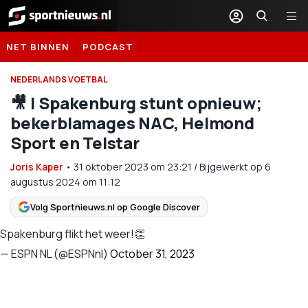
Sportnieuws.nl
NET BINNEN
PODCAST
NEDERLANDS VOETBAL
🎥 | Spakenburg stunt opnieuw;
bekerblamages NAC, Helmond
Sport en Telstar
Joris Kaper
•
31 oktober 2023
om
23:21
/
Bijgewerkt op 6
augustus 2024 om 11:12
Volg Sportnieuws.nl op Google Discover
Spakenburg flikt het weer!👏
— ESPN NL (@ESPNnl)
October 31, 2023