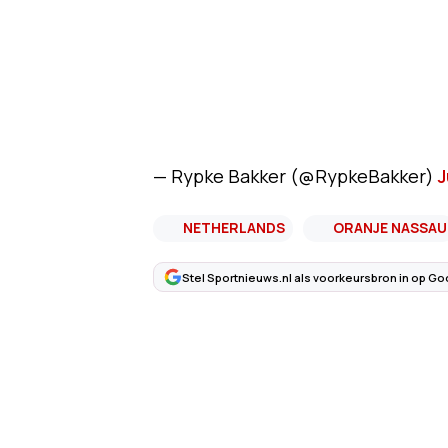
— Rypke Bakker (@RypkeBakker)
J
NETHERLANDS
ORANJE NASSAU
Stel Sportnieuws.nl als voorkeursbron in op Go