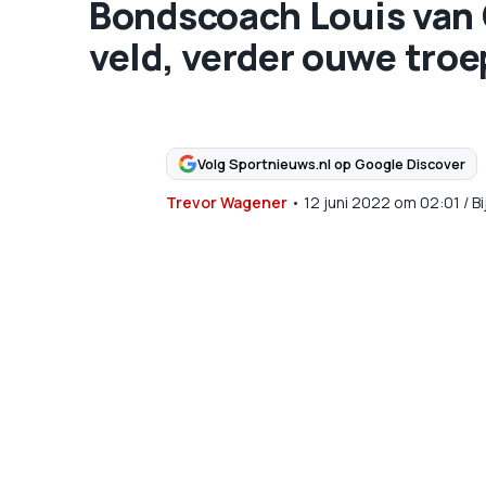
Bondscoach Louis van 
veld, verder ouwe troe
Volg Sportnieuws.nl op Google Discover
Trevor Wagener
•
12 juni 2022
om
02:01
/
B