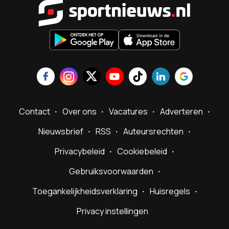
Sportnieu
Contact
Over ons
Vacatures
Adverteren
Nieuwsbrief
RSS
Auteursrechten
Privacybeleid
Cookiebeleid
Gebruiksvoorwaarden
Toegankelijkheidsverklaring
Huisregels
Privacy instellingen