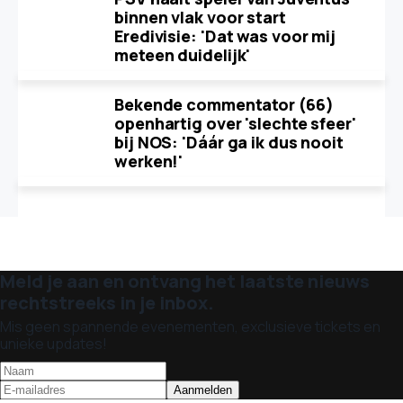
binnen vlak voor start
Eredivisie: 'Dat was voor mij
meteen duidelijk'
Bekende commentator (66)
openhartig over 'slechte sfeer'
bij NOS: 'Dáár ga ik dus nooit
werken!'
Meld je aan en ontvang het laatste nieuws
rechtstreeks in je inbox.
Mis geen spannende evenementen, exclusieve tickets en
unieke updates!