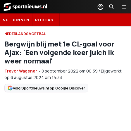
Sportnieuws.nl
NET BINNEN
PODCAST
NEDERLANDS VOETBAL
Bergwijn blij met 1e CL-goal voor
Ajax: 'Een volgende keer juich ik
weer normaal'
Trevor Wagener
•
8 september 2022
om
00:39
/
Bijgewerkt
op 6 augustus 2024 om 14:33
Volg Sportnieuws.nl op Google Discover