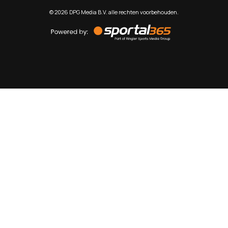
©
2026
DPG Media B.V. alle rechten voorbehouden.
Powered
by
Sportal365
Sportnieuws.nl
NET BINNEN
PODCAST
LIVE
VIDEO