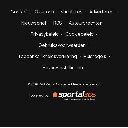
Contact
Over ons
Vacatures
Adverteren
Nieuwsbrief
RSS
Auteursrechten
Privacybeleid
Cookiebeleid
Gebruiksvoorwaarden
Toegankelijkheidsverklaring
Huisregels
Privacy instellingen
©
2026
DPG Media B.V. alle rechten voorbehouden.
Powered
by
Sportal365