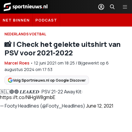
Sportnieuws.nl
NET BINNEN
PODCAST
NEDERLANDS VOETBAL
📸 | Check het gelekte uitshirt van
PSV voor 2021-2022
Marcel Roes
•
12 juni 2021
om
18:25
/
Bijgewerkt op 6
augustus 2024 om 17:53
Volg Sportnieuws.nl op Google Discover
🇳🇱🟣🟢 𝑳𝑬𝑨𝑲𝑬𝑫: PSV 21-22 Away Kit:
https://t.co/NlHgW8gmbE
— Footy Headlines (@Footy_Headlines)
June 12, 2021