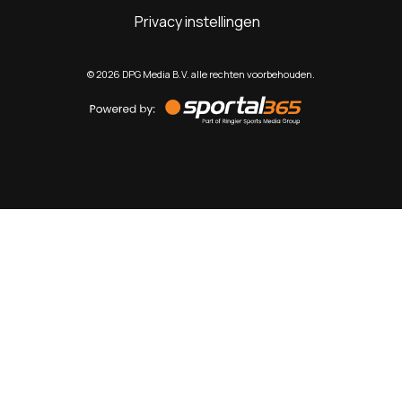
Privacy instellingen
©
2026
DPG Media B.V. alle rechten voorbehouden.
Powered
by
Sportal365
Sportnieuws.nl
NET BINNEN
PODCAST
LIVE
VIDEO