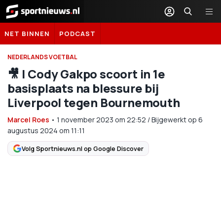
Sportnieuws.nl
NET BINNEN
PODCAST
NEDERLANDS VOETBAL
🎥​ | Cody Gakpo scoort in 1e
basisplaats na blessure bij
Liverpool tegen Bournemouth
Marcel Roes
•
1 november 2023
om
22:52
/
Bijgewerkt op 6
augustus 2024 om 11:11
Volg Sportnieuws.nl op Google Discover