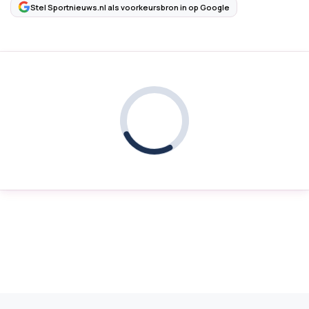
Stel Sportnieuws.nl als voorkeursbron in op Google