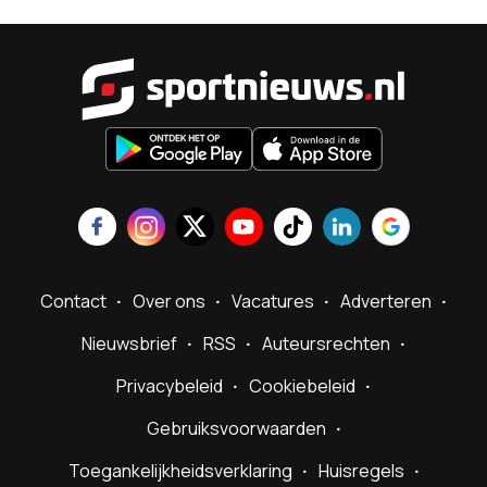
Sportnieu
Contact
Over ons
Vacatures
Adverteren
Nieuwsbrief
RSS
Auteursrechten
Privacybeleid
Cookiebeleid
Gebruiksvoorwaarden
Toegankelijkheidsverklaring
Huisregels