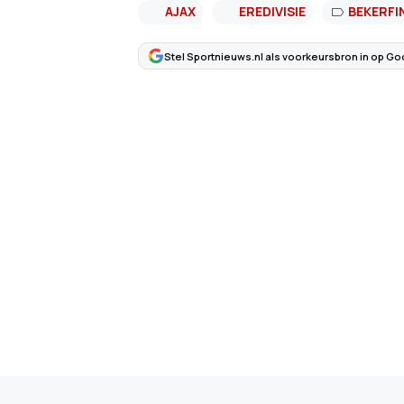
AJAX
EREDIVISIE
BEKERFI
Stel Sportnieuws.nl als voorkeursbron in op Go