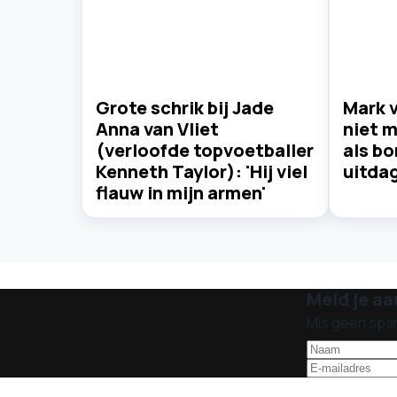
Grote schrik bij Jade
Mark 
Anna van Vliet
niet m
(verloofde topvoetballer
als b
Kenneth Taylor): 'Hij viel
uitdag
flauw in mijn armen'
Meld je aa
Mis geen spa