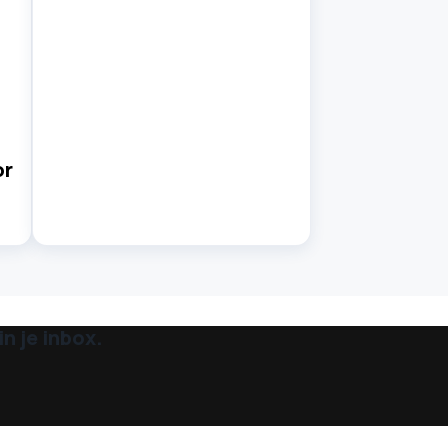
or
n je inbox.