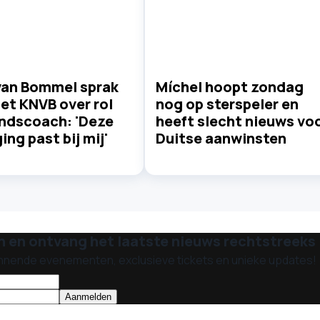
van Bommel sprak
Míchel hoopt zondag
et KNVB over rol
nog op sterspeler en
ondscoach: 'Deze
heeft slecht nieuws vo
ing past bij mij'
Duitse aanwinsten
n en ontvang het laatste nieuws rechtstreeks i
nnende evenementen, exclusieve tickets en unieke updates!