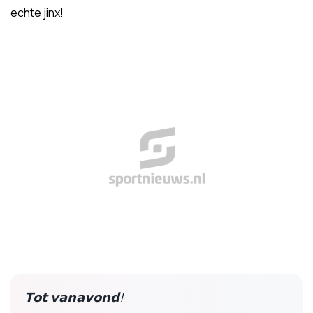
echte jinx!
𝗧𝗼𝘁 𝘃𝗮𝗻𝗮𝘃𝗼𝗻𝗱!