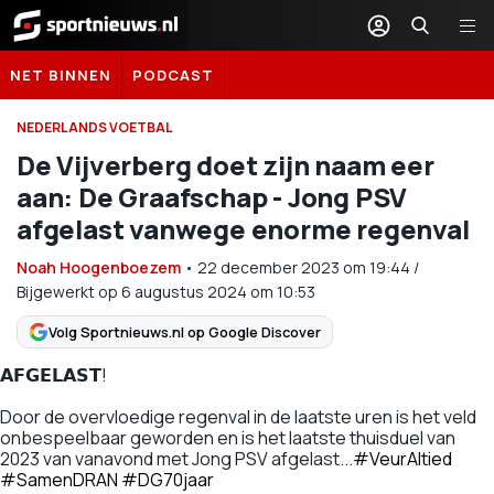
Sportnieuws.nl
NET BINNEN
PODCAST
NEDERLANDS VOETBAL
De Vijverberg doet zijn naam eer
aan: De Graafschap - Jong PSV
afgelast vanwege enorme regenval
Noah Hoogenboezem
•
22 december 2023
om
19:44
/
Bijgewerkt op 6 augustus 2024 om 10:53
Volg Sportnieuws.nl op Google Discover
𝗔𝗙𝗚𝗘𝗟𝗔𝗦𝗧!
Door de overvloedige regenval in de laatste uren is het veld
onbespeelbaar geworden en is het laatste thuisduel van
2023 van vanavond met Jong PSV afgelast...
#VeurAltied
#SamenDRAN
#DG70jaar