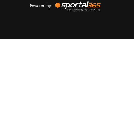
by
Sportal365
Sportnieuws.nl
NET BINNEN
PODCAST
LIVE
VIDEO