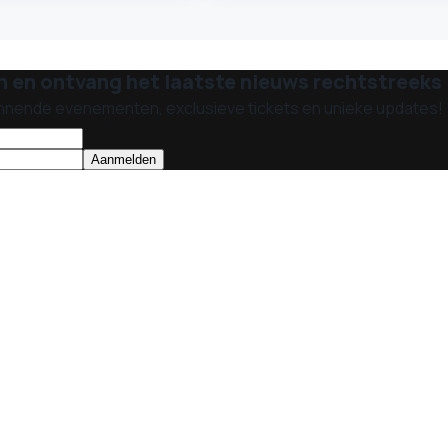
n en ontvang het laatste nieuws rechtstreeks i
nnende evenementen, exclusieve tickets en unieke updates!