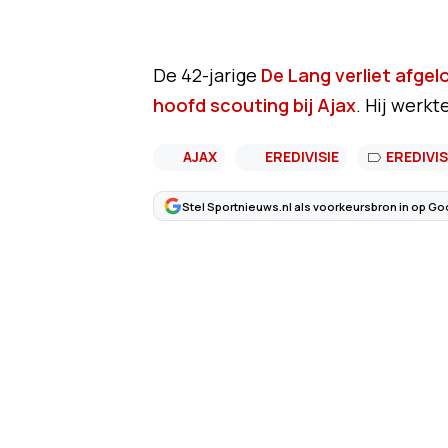
De 42-jarige
De Lang verliet afge
hoofd scouting bij Ajax
. Hij werk
AJAX
EREDIVISIE
EREDIVIS
Stel Sportnieuws.nl als voorkeursbron in op Go