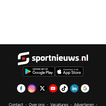
Sportnieu
Contact
Over ons
Vacatures
Adverteren