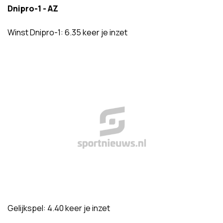
Dnipro-1 - AZ
Winst Dnipro-1: 6.35 keer je inzet
Gelijkspel: 4.40 keer je inzet