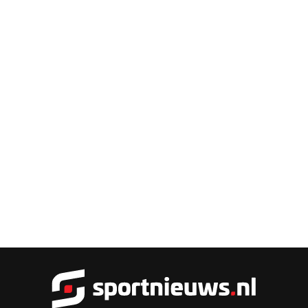
Sportnieu