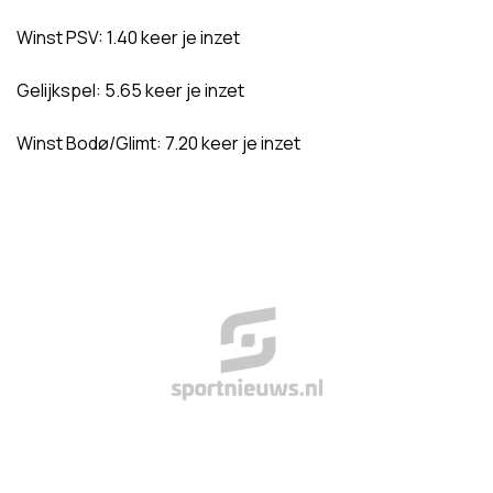
Winst PSV: 1.40 keer je inzet
Gelijkspel: 5.65 keer je inzet
Winst Bodø/Glimt: 7.20 keer je inzet