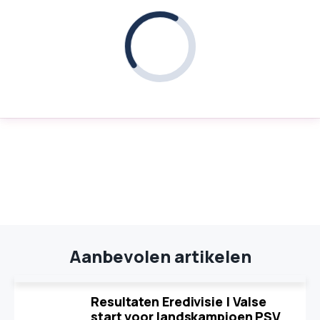
Aanbevolen artikelen
Resultaten Eredivisie | Valse
start voor landskampioen PSV