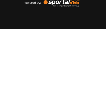
by
Sportal365
Sportnieuws.nl
NET BINNEN
PODCAST
LIVE
VIDEO