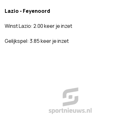
Lazio - Feyenoord
Winst Lazio: 2.00 keer je inzet
Gelijkspel: 3.85 keer je inzet