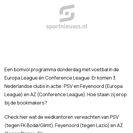
Een bomvol programma donderdag met voetbal in de
Europa League én Conference League. Er komen 3
Nederlandse clubs in actie: PSV en Feyenoord (Europa
League) en AZ (Conference League). Hoe staan zij erop
bij de bookmakers?
Check hier wat de wedkantoren verwachten van PSV
(tegen FK Bodø/Glimt), Feyenoord (tegen Lazio) en AZ