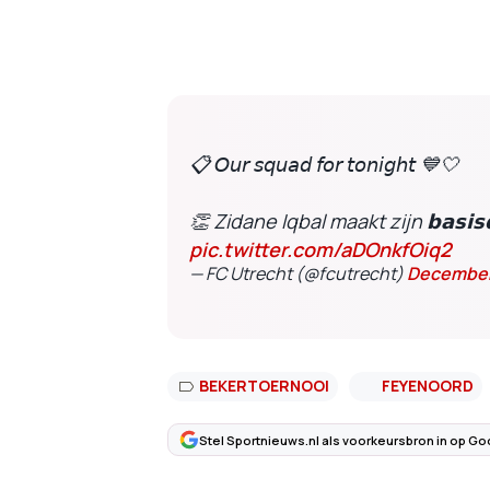
📋 𝘖𝘶𝘳 𝘴𝘲𝘶𝘢𝘥 𝘧𝘰𝘳 𝘵𝘰𝘯𝘪𝘨𝘩𝘵 💙🤍
👏 Zidane Iqbal maakt zijn 𝗯𝗮𝘀𝗶𝘀𝗱
pic.twitter.com/aDOnkfOiq2
— FC Utrecht (@fcutrecht)
December
BEKERTOERNOOI
FEYENOORD
Stel Sportnieuws.nl als voorkeursbron in op Go