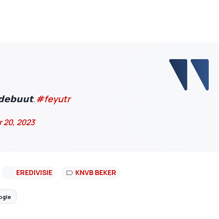
𝗲𝗯𝘂𝘂𝘁.
#feyutr
 20, 2023
EREDIVISIE
KNVB BEKER
ogle