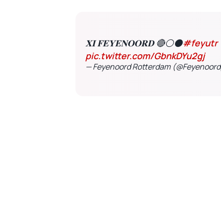
𝐗𝐈 𝐅𝐄𝐘𝐄𝐍𝐎𝐎𝐑𝐃 🔴⚪️⚫️
#feyutr
pic.twitter.com/GbnkDYu2gj
— Feyenoord Rotterdam (@Feyenoor