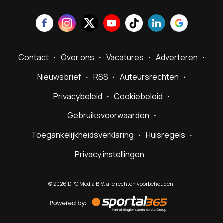
Contact
Over ons
Vacatures
Adverteren
Nieuwsbrief
RSS
Auteursrechten
Privacybeleid
Cookiebeleid
Gebruiksvoorwaarden
Toegankelijkheidsverklaring
Huisregels
Privacy instellingen
©
2026
DPG Media B.V. alle rechten voorbehouden.
Powered
by
Sportal365