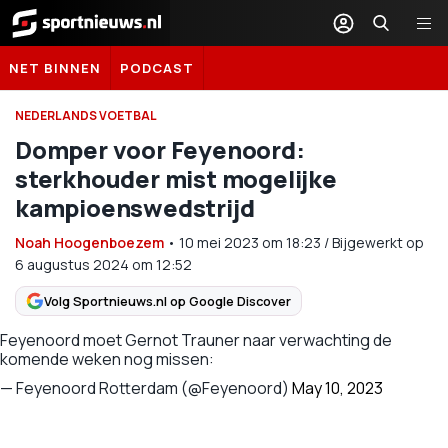
Sportnieuws.nl
NET BINNEN
PODCAST
NEDERLANDS VOETBAL
Domper voor Feyenoord:
sterkhouder mist mogelijke
kampioenswedstrijd
Noah Hoogenboezem
•
10 mei 2023
om
18:23
/
Bijgewerkt op
6 augustus 2024 om 12:52
Volg Sportnieuws.nl op Google Discover
Feyenoord moet Gernot Trauner naar verwachting de
komende weken nog missen:
— Feyenoord Rotterdam (@Feyenoord)
May 10, 2023