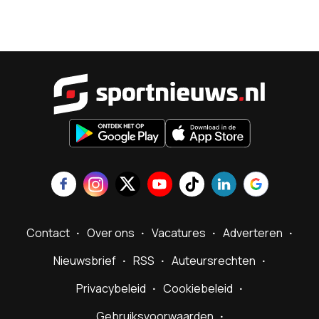
Sportnieu
Contact
Over ons
Vacatures
Adverteren
Nieuwsbrief
RSS
Auteursrechten
Privacybeleid
Cookiebeleid
Gebruiksvoorwaarden