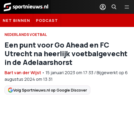
Sportnieuws.nl
NET BINNEN
PODCAST
NEDERLANDS VOETBAL
Een punt voor Go Ahead en FC
Utrecht na heerlijk voetbalgevecht
in de Adelaarshorst
Bart van der Wijst
•
15 januari 2023
om
17:33
/
Bijgewerkt op 6
augustus 2024 om 13:31
Volg Sportnieuws.nl op Google Discover