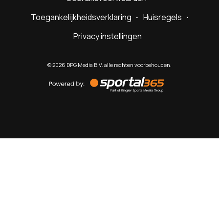
Toegankelijkheidsverklaring
Huisregels
Privacy instellingen
©
2026
DPG Media B.V. alle rechten voorbehouden.
Powered
by
Sportal365
Sportnieuws.nl
NET BINNEN
PODCAST
LIVE
VIDEO