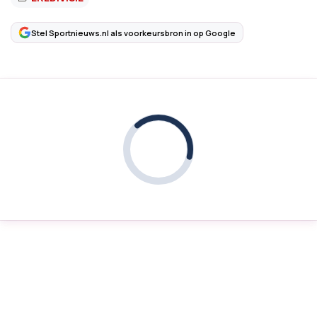
Stel Sportnieuws.nl als voorkeursbron in op Google